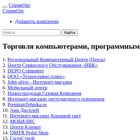
СправОрг
СправОрг
Добавить компанию
Найти
Торговля компьютерами, программным 
1.
Региональный Компьютерный Центр (Пенза)
2.
Центр Сервисного Обслуживания «ВВК»
3.
DEPO Computers
4.
ООО «Техносервис-плюс»
5.
John silver - Интернет-магазин
6.
Мобильный центр
7.
Нижегородская Газовая Компания
8.
Интернет-магазин светодиодного освещения
9.
PremiumTehnika.ru
10.
Ави Дисплей
11.
Интернет-магазин Хороший свет
12.
МОБИЛИС
13.
Центр Климат
14.
DMTR Pedal Shop
15.
СитиСтрой