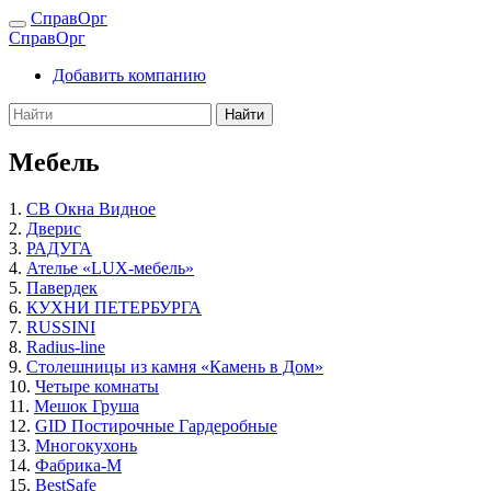
СправОрг
СправОрг
Добавить компанию
Найти
Мебель
1.
СВ Окна Видное
2.
Дверис
3.
РАДУГА
4.
Ателье «LUX-мебель»
5.
Павердек
6.
КУХНИ ПЕТЕРБУРГА
7.
RUSSINI
8.
Radius-line
9.
Столешницы из камня «Камень в Дом»
10.
Четыре комнаты
11.
Мешок Груша
12.
GID Постирочные Гардеробные
13.
Многокухонь
14.
Фабрика-М
15.
BestSafe