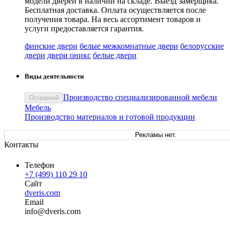
модели дверей в наличии на складе. Выезд замерщика.
Бесплатная доставка. Оплата осуществляется после
получения товара. На весь ассортимент товаров и
услуги предоставляется гарантия.
финские двери
белые межкомнатные двери
белорусские
двери
двери оникс
белые двери
Виды деятельности
Производство специализированной мебели
Основной
Мебель
Производство материалов и готовой продукции
Рекламы нет.
Контакты
Телефон
+7 (499) 110 29 10
Сайт
dveris.com
Email
in
fo
@
dveris
.
com