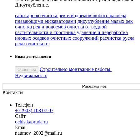
Дноуглубление.
санитарная очистка рек и водоемов любого размера
плавающими экскаваторами
дноуглубление малых рек
очистка рек и водоемов
очистка от водной
растительности и тростника
удаление и переработка
иловых осадков очистных сооружений
расчистка русла
реки
очистка от
Виды деятельности
Строительно-монтажные работы.
Основной
Недвижимость
Рекламы нет.
Контакты
Телефон
+7 (903) 108 07 07
Сайт
ochistkapruda.ru
Email
naumo
v_2002
@
mail
.
ru