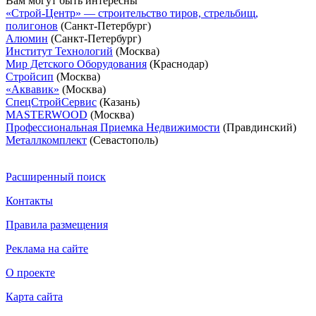
Вам могут быть интересны
«Строй-Центр» — строительство тиров, стрельбищ,
полигонов
(Санкт-Петербург)
Алюмин
(Санкт-Петербург)
Институт Технологий
(Москва)
Мир Детского Оборудования
(Краснодар)
Стройсип
(Москва)
«Аквавик»
(Москва)
СпецСтройСервис
(Казань)
MASTERWOOD
(Москва)
Профессиональная Приемка Недвижимости
(Правдинский)
Металлкомплект
(Севастополь)
Расширенный поиск
Контакты
Правила размещения
Реклама на сайте
О проекте
Карта сайта