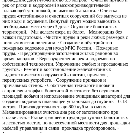
рек от ряски и водорослей высокопроизводительной
плавающей установкой, не имеющей аналога. · Очистка
прудов-отстойников и очистных сооружений без выпуска из
них воды и осушения. Вынутый грунт можно вывозить в
необходимые места через 3 дня. · Осушение болотистых
территорий. · Мы делаем озера из болот. · Мелиорация без
всякой подготовки. · Чистим пруды и реки любых размеров с
полным восстановлением. · Создание и обустройство
пожарных водоемов для нужд МЧС России. · Пожарные
пруды. · Предотвращение затопления жилых районов во
время паводков. · Берегоукрепление рек и водоемов по
собственной технологии. Упрочнение слабых и просадочных
грунтов. · Ремонт и восстановление железобетонных
гидротехнических сооружений - плотин, причалов,
перепускных устройств. · Сооружение причалов и
причальных стенок. · Собственная технология добычи
сапропеля и торфа в болотистой местности без осушения
площадей добычи и использование очищенных акваторий для
создания водоемов плавающей установкой до глубины 10-18
метров. Производительность до 800 куб.м. в смену. ·
Механизированная очистка дна рек от затопленного при
сплаве леса. · Рытье траншей в труднодоступных болотистых
и лесистых местах, по пересеченной местности для прокладки
кабелей управления и связи, прокладка трубопроводов. ·