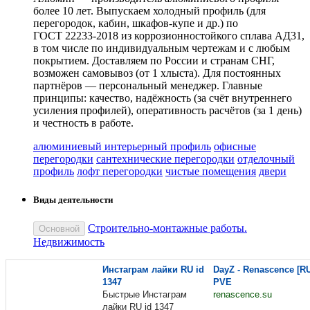
более 10 лет. Выпускаем холодный профиль (для
перегородок, кабин, шкафов‑купе и др.) по
ГОСТ 22233‑2018 из коррозионностойкого сплава АД31,
в том числе по индивидуальным чертежам и с любым
покрытием. Доставляем по России и странам СНГ,
возможен самовывоз (от 1 хлыста). Для постоянных
партнёров — персональный менеджер. Главные
принципы: качество, надёжность (за счёт внутреннего
усиления профилей), оперативность расчётов (за 1 день)
и честность в работе.
алюминиевый интерьерный профиль
офисные
перегородки
сантехнические перегородки
отделочный
профиль
лофт перегородки
чистые помещения
двери
Виды деятельности
Строительно-монтажные работы.
Основной
Недвижимость
Инстаграм лайки RU id
DayZ - Renascence [R
1347
PVE
Быстрые Инстаграм
renascence.su
лайки RU id 1347