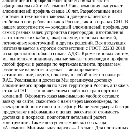
алюминиевого профиля Рады приветствовать вас на
официальном сайте «Алюмин»! Наша компания выпускает
алюминиевый профиль свыше 10 лет. Разработанные нами
системы и технологии завоевали доверие клиентов и
стабильно востребованы как в России, так и в странах СНГ. В
нашем ассортименте — холодный алюминиевый профиль для
самых разных задач: устройства перегородок, изготовления
сантехнических кабин, шкафов‑купе, стеновых панелей,
потолочных конструкций и других решений. Вся продукция
изготавливается в строгом соответствии с ГОСТ 22233‑2018
из коррозионностойкого сплава АД31. Кроме типовых систем,
мы выполняем индивидуальные заказы: производим профили
любой формы и размера по чертежам клиента, предлагаем
различные варианты отделки — анодирование,
сатинирование, окутку, покраску в любой цвет по палитре
RAL. Реализация и доставка Мы организуем доставку
алюминиевого профиля по всей территории России, а также в
страны СНГ — с привлечением надёжных транспортных
компаний. Оформить заказ максимально удобно: оставьте
заявку на сайте, свяжитесь с нами через мессенджеры, по
электронной почте или по телефону. Наши менеджеры быстро
предоставят информацию о ценах, рассчитают стоимость
доставки и покраски, подготовят детальный расчёт
конструкции. Также доступен самовывоз со склада
«Алюмин». Минимальная партия — 1 хлыст. Для постоянных