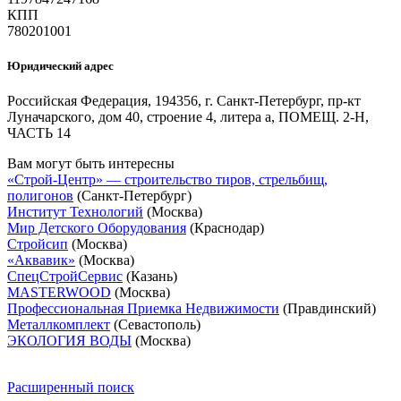
КПП
780201001
Юридический адрес
Российская Федерация, 194356, г. Санкт-Петербург, пр-кт
Луначарского, дом 40, строение 4, литера а, ПОМЕЩ. 2-Н,
ЧАСТЬ 14
Вам могут быть интересны
«Строй-Центр» — строительство тиров, стрельбищ,
полигонов
(Санкт-Петербург)
Институт Технологий
(Москва)
Мир Детского Оборудования
(Краснодар)
Стройсип
(Москва)
«Аквавик»
(Москва)
СпецСтройСервис
(Казань)
MASTERWOOD
(Москва)
Профессиональная Приемка Недвижимости
(Правдинский)
Металлкомплект
(Севастополь)
ЭКОЛОГИЯ ВОДЫ
(Москва)
Расширенный поиск