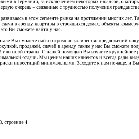
овыми в Германии, за исключением некоторых нюансов, о которы
рвую очередь – связанные с трудностью получения гражданства 
развиваясь в этом сегменте рынка на протяжении многих лет. 
дачи в аренду, квартиры в строящихся домах, объекты коммерче
 это Вы сможете найти у нас.
тале Вы сможете найти огромное количество предложений поку
купкой, продажей, сдачей в аренду, также у нас Вы сможете п
той или иной страны. С нашей помощью Вы изучите крупнейшие 
имальной отдачи. Мы ценим наших клиентов и всегда рады виде
 риски инвестиций минимальными. Заходите к нам почаще, и Вы 
8, строение 4