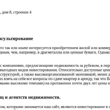
, дом 8, строение 4
нсультирование
 кто так или иначе интересуется приобретением жилой или комм
ным, чем, например, в драгметаллы или ценные бумаги. Однако 
м с компаниями, предлагающими недвижимость за рубежом, в перв
выгодных видов инвестирования. Относительно доступные цены 
аструктурой, а также высокоорганизованной экономикой, менее
 взять на себя все вопросы по сдаче квартир в аренду, так что 
самыми высокими темпами) на протяжении почти двух лет цены 
ц и агентств недвижимости.
, которыми занимается наш сайт, являются инвестирование в 