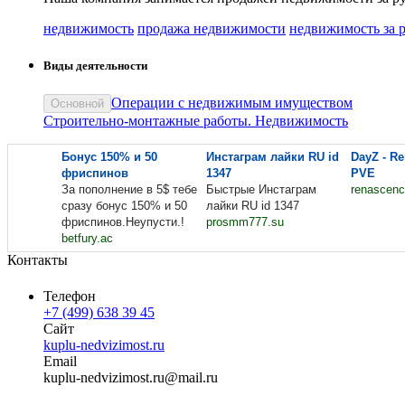
недвижимость
продажа недвижимости
недвижимость за 
Виды деятельности
Операции с недвижимым имуществом
Основной
Строительно-монтажные работы. Недвижимость
Бонус 150% и 50
Инстаграм лайки RU id
DayZ - R
фриспинов
1347
PVE
За пополнение в 5$ тебе
Быстрые Инстаграм
renascenc
сразу бонус 150% и 50
лайки RU id 1347
фриспинов.Неупусти.!
prosmm777.su
betfury.ac
Контакты
Телефон
+7 (499) 638 39 45
Сайт
kuplu-nedvizimost.ru
Email
kuplu-nedv
izimost.ru
@
mail
.
ru