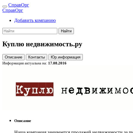
СправОрг
СправОрг
Добавить компанию
Найти
Куплю недвижимость.ру
Описание
Контакты
Юр.информация
Информация актуальна на:
17.08.2016
Описание
Наша компания занимается продажей недвижимости за руб