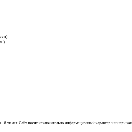
сса)
рг)
х 18-ти лет. Cайт носит исключительно информационный характер и ни при ка