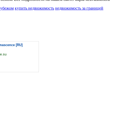
рубежом
купить недвижимость
недвижимость за границей
enascence [RU]
e.su