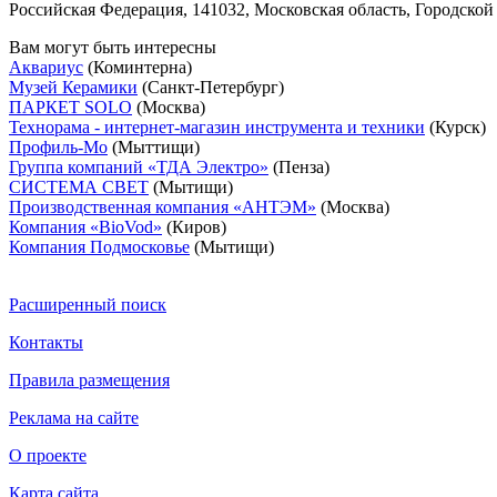
Российская Федерация, 141032, Московская область, Городской
Вам могут быть интересны
Аквариус
(Коминтерна)
Музей Керамики
(Санкт-Петербург)
ПАРКЕТ SOLO
(Москва)
Технорама - интернет-магазин инструмента и техники
(Курск)
Профиль-Мо
(Мыттищи)
Группа компаний «ТДА Электро»
(Пенза)
СИСТЕМА СВЕТ
(Мытищи)
Производственная компания «АНТЭМ»
(Москва)
Компания «BioVod»
(Киров)
Компания Подмосковье
(Мытищи)
Расширенный поиск
Контакты
Правила размещения
Реклама на сайте
О проекте
Карта сайта