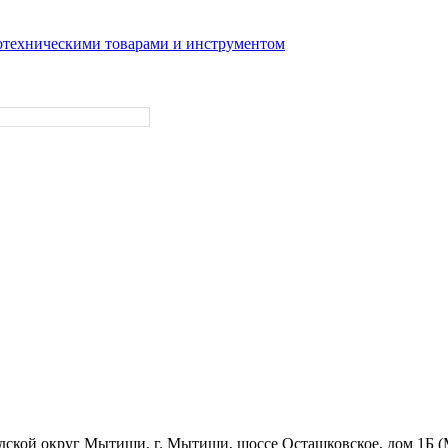
отехническими товарами и инструментом
родской округ Мытищи, г. Мытищи, шоссе Осташковское, дом 1Б 