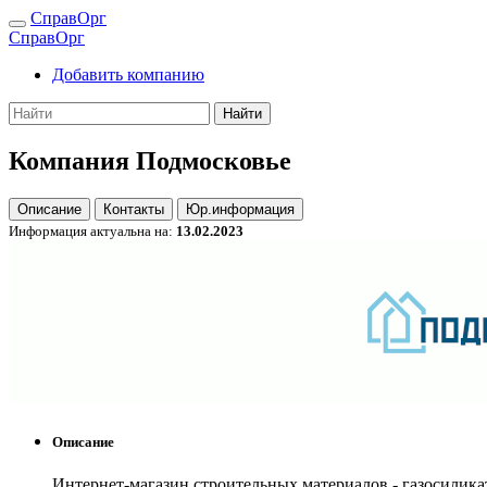
СправОрг
СправОрг
Добавить компанию
Найти
Компания Подмосковье
Описание
Контакты
Юр.информация
Информация актуальна на:
13.02.2023
Описание
Интернет-магазин строительных материалов - газосилика