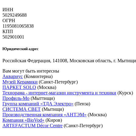
ИНН
5029249688
ОГРН
1195081065838
КПП
502901001
Юридический адрес
Российская Федерация, 141008, Московская область, г. Мытищи,
Вам могут быть интересны
Аквариус
(Коминтерна)
Музей Керамики
(Санкт-Петербург)
ПАРКЕТ SOLO
(Москва)
Технорама - интернет-магазин инструмента и техники
(Курск)
Профиль-Мо
(Мыттищи)
Группа компаний «ТДА Электро»
(Пенза)
СИСТЕМА СВЕТ
(Мытищи)
Производственная компания «АНТЭМ»
(Москва)
Компания «BioVod»
(Киров)
ARTEFACTUM Décor Centre
(Санкт-Петербург)