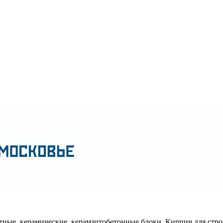
тные, керамические, керамзитобетонные блоки. Кирпич для стро