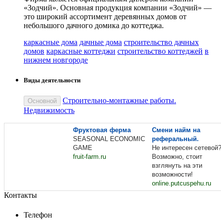
«Зодчий». Основная продукция компании «Зодчий» —
это широкий ассортимент деревянных домов от
небольшого дачного домика до коттеджа.
каркасные дома
дачные дома
строительство дачных
домов
каркасные коттеджи
строительство коттеджей
в
нижнем новгороде
Виды деятельности
Строительно-монтажные работы.
Основной
Недвижимость
Фруктовая ферма
Смени найм на
SEASONAL ECONOMIC
реферальный.
GAME
Не интересен сетевой
fruit-farm.ru
Возможно, стоит
взглянуть на эти
возможности!
online.putcuspehu.ru
Контакты
Телефон