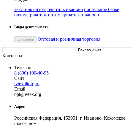
текстиль оптом
текстиль иваново
постельное белье
оптом
трикотаж оптом
трикотаж иваново
Виды деятельности
Оптовая и розничная торговля
Основной
Рекламы нет.
Контакты
Телефон
8 (800) 100-40-95
Сайт
ivtextiltorg.ru
Email
o
pt
@
ivtex
.
org
Адрес
Российская Федерация, 153051, г. Иваново, Кохомское
шоссе, дом 1