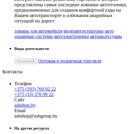
представлены самые последние новинки автотехники,
предназначенные для создания комфортной езды на
Вашем автотранспорте и избежания аварийных
ситуаций на дороге
товары для автомобиля
видеорегистраторы
авто
охранные системы
автоэлектроника
автоаксессуары
Виды деятельности
Оптовая и розничная торговля
Основной
Контакты
Телефон
+375 (293) 769 92 22
+375 (33) 376 99 22
Сайт
asbshop.by
Email
asb
shop
@
asbgroup
.
by
На других ресурсах