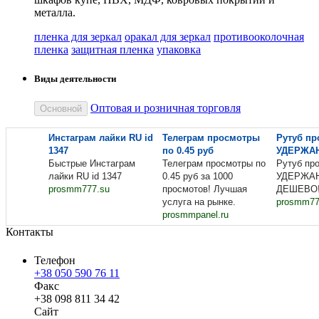
металла.
пленка для зеркал
оракал для зеркал
противооколочная
пленка
защитная пленка
упаковка
Виды деятельности
Оптовая и розничная торговля
Основной
Инстаграм лайки RU id
Телеграм просмотры
Рутуб пр
1347
по 0.45 руб
УДЕРЖА
Быстрые Инстаграм
Телеграм просмотры по
Рутуб пр
лайки RU id 1347
0.45 руб за 1000
УДЕРЖА
prosmm777.su
просмотов! Лучшая
ДЕШЕВО!
услуга на рынке.
prosmm77
prosmmpanel.ru
Контакты
Телефон
+38 050 590 76 11
Факс
+38 098 811 34 42
Сайт