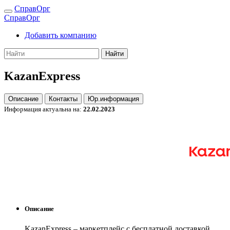
СправОрг
СправОрг
Добавить компанию
Найти
KazanExpress
Описание
Контакты
Юр.информация
Информация актуальна на:
22.02.2023
Описание
KazanExpress – маркетплейс с бесплатной доставкой