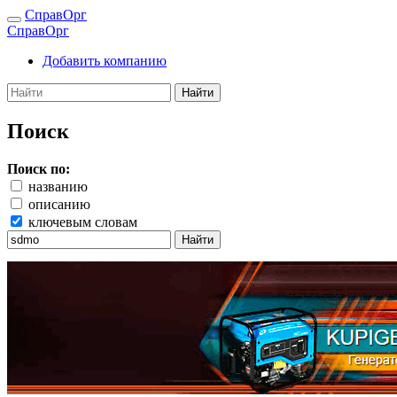
СправОрг
СправОрг
Добавить компанию
Найти
Поиск
Поиск по:
названию
описанию
ключевым словам
Найти