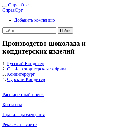
СправОрг
СправОрг
Добавить компанию
Найти
Производство шоколада и
кондитерских изделий
1.
Русский Кондитер
2.
Слайс, кондитерская фабрика
3.
Кондитербург
4.
Сурский Кондитер
Расширенный поиск
Контакты
Правила размещения
Реклама на сайте