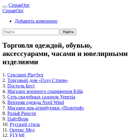
СправОрг
СправОрг
Добавить компанию
Найти
Торговля одеждой, обувью,
аксессуарами, часами и ювелирными
изделиями
1.
Сексшоп PlaySex
2.
Торговый дом «Голд Стрим»
3.
Постель Бест
4.
Магазин военного снаряжения Killa
5.
Сеть свадебных салонов Venezia
6.
Верхняя одежда Nord Wind
7.
Магазин рок-атрибутики «Позитиф»
8.
Ральф Рингер
9.
ЦайтВерк
10.
Русский стиль
11.
Ортекс Мед
12.
FLYMI