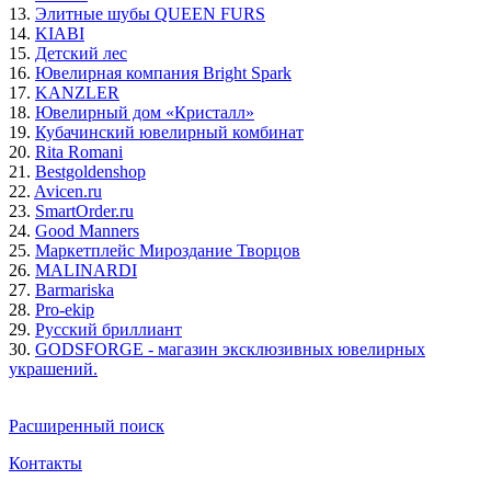
13.
Элитные шубы QUEEN FURS
14.
KIABI
15.
Детский лес
16.
Ювелирная компания Bright Spark
17.
KANZLER
18.
Ювелирный дом «Кристалл»
19.
Кубачинский ювелирный комбинат
20.
Rita Romani
21.
Bestgoldenshop
22.
Avicen.ru
23.
SmartOrder.ru
24.
Good Manners
25.
Маркетплейс Мироздание Творцов
26.
MALINARDI
27.
Barmariska
28.
Pro-ekip
29.
Русский бриллиант
30.
GODSFORGE - магазин эксклюзивных ювелирных
украшений.
Расширенный поиск
Контакты