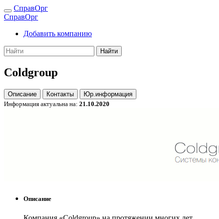
СправОрг
СправОрг
Добавить компанию
Найти
Coldgroup
Описание
Контакты
Юр.информация
Информация актуальна на:
21.10.2020
Описание
Компания «Coldgroup» на протяжении многих лет