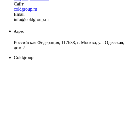
Сайт
coldgroup.ru
Email
in
fo
@
coldgroup
.
ru
Адрес
Российская Федерация, 117638, г. Москва, ул. Одесская,
дом 2
Coldgroup