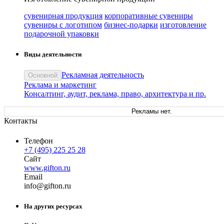
сувенирная продукция
корпоративные сувениры
сувениры с логотипом
бизнес-подарки
изготовление
подарочной упаковки
Виды деятельности
Рекламная деятельность
Основной
Реклама и маркетинг
Консалтинг, аудит, реклама, право, архитектура и пр.
Рекламы нет.
Контакты
Телефон
+7 (495) 225 25 28
Сайт
www.gifton.ru
Email
in
fo
@
gifton
.
ru
На других ресурсах