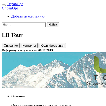
СправОрг
СправОрг
Добавить компанию
Найти
LB Tour
Описание
Контакты
Юр.информация
Информация актуальна на:
06.12.2019
Описание
Организация туристических поездок