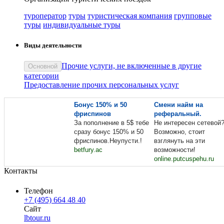
туроператор
туры
туристическая компания
групповые
туры
индивидуальные туры
Виды деятельности
Прочие услуги, не включенные в другие
Основной
категории
Предоставление прочих персональных услуг
Бонус 150% и 50
Смени найм на
фриспинов
реферальный.
За пополнение в 5$ тебе
Не интересен сетевой
сразу бонус 150% и 50
Возможно, стоит
фриспинов.Неупусти.!
взглянуть на эти
betfury.ac
возможности!
online.putcuspehu.ru
Контакты
Телефон
+7 (495) 664 48 40
Сайт
lbtour.ru