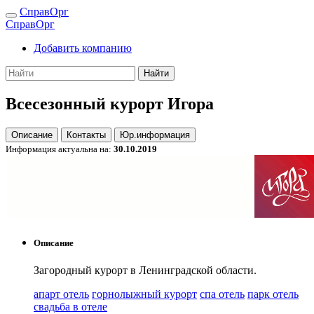
СправОрг
СправОрг
Добавить компанию
Найти
Всесезонный курорт Игора
Описание
Контакты
Юр.информация
Информация актуальна на:
30.10.2019
Описание
Загородный курорт в Ленинградской области.
апарт отель
горнолыжный курорт
спа отель
парк отель
свадьба в отеле