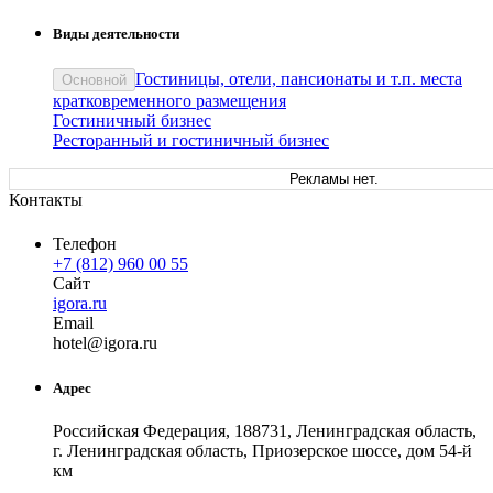
Виды деятельности
Гостиницы, отели, пансионаты и т.п. места
Основной
кратковременного размещения
Гостиничный бизнес
Ресторанный и гостиничный бизнес
Рекламы нет.
Контакты
Телефон
+7 (812) 960 00 55
Сайт
igora.ru
Email
ho
tel
@
igora
.
ru
Адрес
Российская Федерация, 188731, Ленинградская область,
г. Ленинградская область, Приозерское шоссе, дом 54-й
км