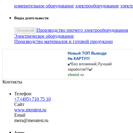
измерительное оборудование
электрооборудование
элект
Виды деятельности
Производство прочего электрооборудования
Основной
Электрическое оборудование
Производство материалов и готовой продукции
Новый ТОП Выводи
На КАРТУ!!!
✔️Без вложений,Лучший
заработок!!!✔️
vboost.ru
Контакты
Телефон
+7 (495) 710 75 10
Сайт
www.meratest.ru
Email
me
ra
@
meratest
.
ru
Адрес