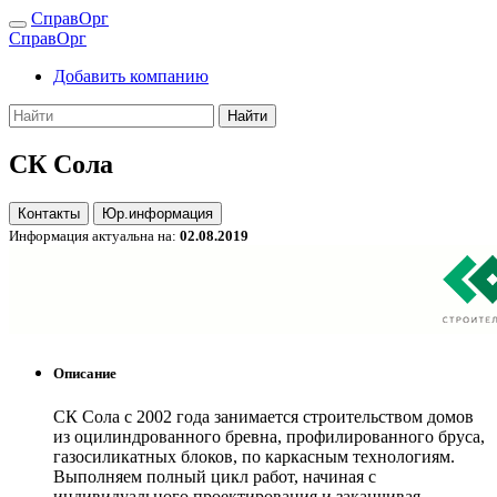
СправОрг
СправОрг
Добавить компанию
Найти
СК Сола
Контакты
Юр.информация
Информация актуальна на:
02.08.2019
Описание
СК Сола с 2002 года занимается строительством домов
из оцилиндрованного бревна, профилированного бруса,
газосиликатных блоков, по каркасным технологиям.
Выполняем полный цикл работ, начиная с
индивидуального проектирования и заканчивая