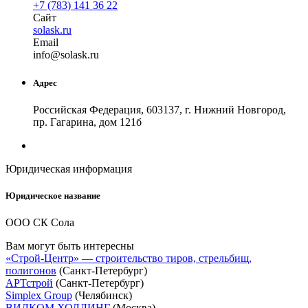
+7 (783) 141 36 22
Сайт
solask.ru
Email
in
fo
@
solask
.
ru
Адрес
Российская Федерация, 603137, г. Нижний Новгород,
пр. Гагарина, дом 121б
Юридическая информация
Юридическое название
ООО СК Сола
Вам могут быть интересны
«Строй-Центр» — строительство тиров, стрельбищ,
полигонов
(Санкт-Петербург)
АРТстрой
(Санкт-Петербург)
Simplex Group
(Челябинск)
ВИЛКОМ ХОЛДИНГ
(Москва)