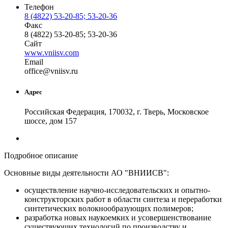
Телефон
8 (4822) 53-20-85; 53-20-36
Факс
8 (4822) 53-20-85; 53-20-36
Сайт
www.vniisv.com
Email
off
ice
@
vniisv
.
ru
Адрес
Российская Федерация, 170032, г. Тверь, Московское
шоссе, дом 157
Подробное описание
Основные виды деятельности АО "ВНИИСВ":
осуществление научно-исследовательских и опытно-
конструкторских работ в области синтеза и переработки
синтетических волокнообразующих полимеров;
разработка новых наукоемких и усовершенствование
существующих технологий по производству и