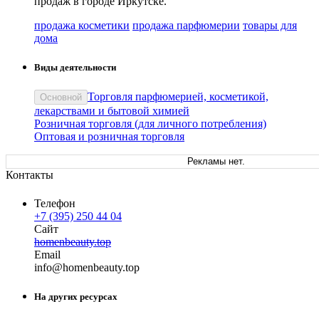
продаж в городе Иркутске.
продажа косметики
продажа парфюмерии
товары для
дома
Виды деятельности
Торговля парфюмерией, косметикой,
Основной
лекарствами и бытовой химией
Розничная торговля (для личного потребления)
Оптовая и розничная торговля
Рекламы нет.
Контакты
Телефон
+7 (395) 250 44 04
Сайт
homenbeauty.top
Email
in
fo
@
homenbeauty
.
top
На других ресурсах