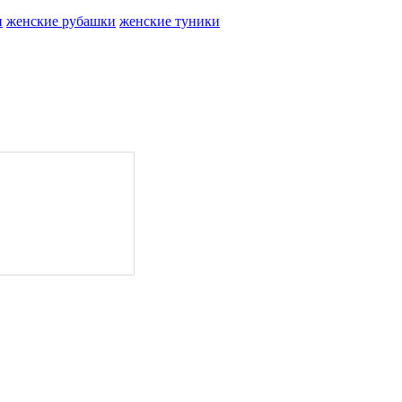
и
женские рубашки
женские туники