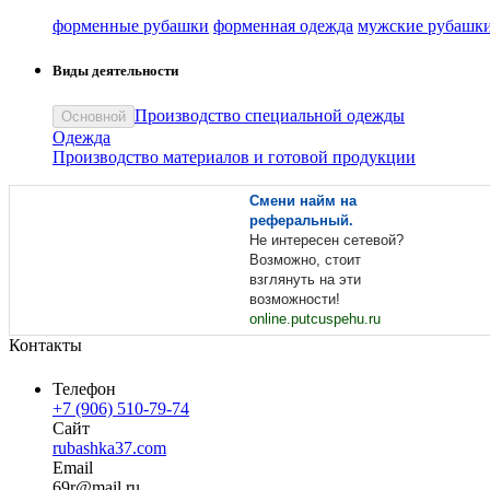
форменные рубашки
форменная одежда
мужские рубашк
Виды деятельности
Производство специальной одежды
Основной
Одежда
Производство материалов и готовой продукции
Смени найм на
реферальный.
Не интересен сетевой?
Возможно, стоит
взглянуть на эти
возможности!
online.putcuspehu.ru
Контакты
Телефон
+7 (906) 510-79-74
Сайт
rubashka37.com
Email
69
r
@
mail
.
ru