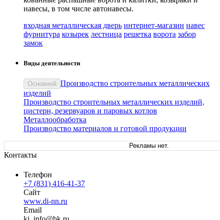
навесы, в том числе автонавесы.
входная металлическая дверь
интернет-магазин
навес
фурнитура
козырек
лестница
решетка
ворота
забор
замок
Виды деятельности
Производство строительных металлических
Основной
изделий
Производство строительных металлических изделий,
цистерн, резервуаров и паровых котлов
Металлообработка
Производство материалов и готовой продукции
Рекламы нет.
Контакты
Телефон
+7 (831) 416-41-37
Сайт
www.di-nn.ru
Email
ki_
info
@
bk
.
ru