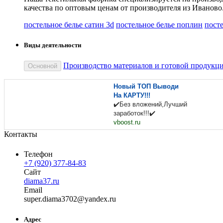
качества по оптовым ценам от производителя из Иваново
постельное белье сатин 3d
постельное белье поплин
пост
Виды деятельности
Производство материалов и готовой продукц
Основной
Новый ТОП Выводи
На КАРТУ!!!
✔️Без вложений,Лучший
заработок!!!✔️
vboost.ru
Контакты
Телефон
+7 (920) 377-84-83
Сайт
diama37.ru
Email
super.d
iama3702
@
yandex
.
ru
Адрес