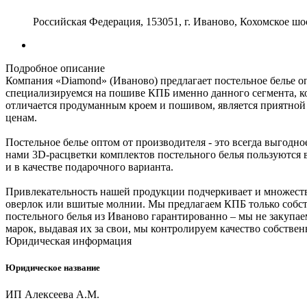
Российская Федерация, 153051, г. Иваново, Кохомское шо
Подробное описание
Компания «Diamond» (Иваново) предлагает постельное белье оп
специализируемся на пошиве КПБ именно данного сегмента, ко
отличается продуманным кроем и пошивом, является приятной 
ценам.
Постельное белье оптом от производителя - это всегда выгодн
нами 3D-расцветки комплектов постельного белья пользуются в
и в качестве подарочного варианта.
Привлекательность нашей продукции подчеркивает и множество
оверлок или вшитые молнии. Мы предлагаем КПБ только собст
постельного белья из Иваново гарантированно – мы не закупа
марок, выдавая их за свои, мы контролируем качество собстве
Юридическая информация
Юридическое название
ИП Алексеева А.М.