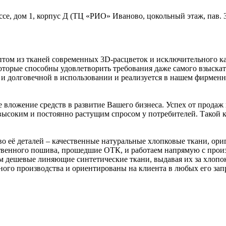
ссе, дом 1, корпус Д (ТЦ «РИО» Иваново, цокольный этаж, пав. 
том из тканей современных 3D-расцветок и исключительного кач
торые способны удовлетворить требования даже самого взыскат
и долговечной в использовании и реализуется в нашем фирменн
ое вложение средств в развитие Вашего бизнеса. Успех от прода
ысоким и постоянно растущим спросом у потребителей. Такой ко
 её деталей – качественные натуральные хлопковые ткани, ориг
венного пошива, прошедшие ОТК, и работаем напрямую с произ
ем дешевые линяющие синтетические ткани, выдавая их за хлоп
нного производства и ориентированы на клиента в любых его зап