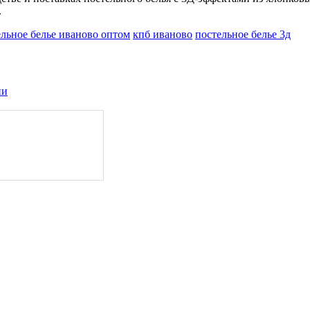
.
ельное белье иваново оптом
кпб иваново
постельное белье 3д
ии