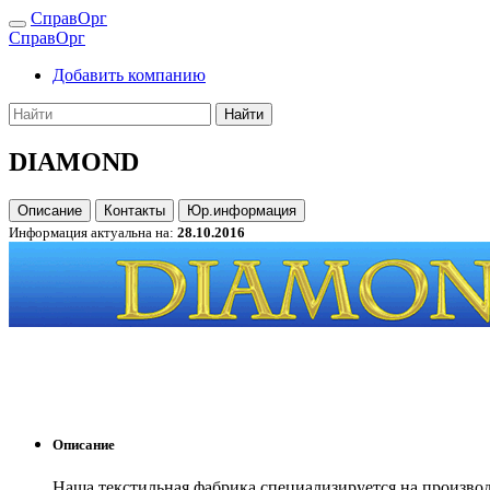
СправОрг
СправОрг
Добавить компанию
Найти
DIAMOND
Описание
Контакты
Юр.информация
Информация актуальна на:
28.10.2016
Описание
Наша текстильная фабрика специализируется на производ