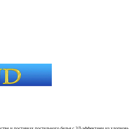
стве и поставках постельного белья с 3Д-эффектами из хлопков