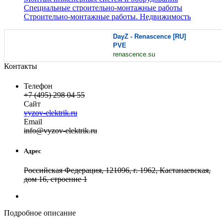
Специальные строительно-монтажные работы
Строительно-монтажные работы. Недвижимость
DayZ - Renascence [RU]
PVE
renascence.su
Контакты
Телефон
+7 (495) 298 04 55
Сайт
vyzov-elektrik.ru
Email
in
fo
@
vyzov-elektrik
.
ru
Адрес
Российская Федерация, 121096, г. 1962, Кастанаевская,
дом 16, строение 1
Подробное описание