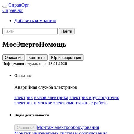
СправОрг
СправОрг
Добавить компанию
Найти
МосЭнергоПомощь
Описание
Контакты
Юр.информация
Информация актуальна на:
23.01.2026
Описание
Аварийная служба электриков
электрик
вызов электрика
электрик круглосуточно
электрик в москве
электромонтажные работы
Виды деятельности
Монтаж электрооборудования
Основной
Монтаж инженерных систем и оборудования